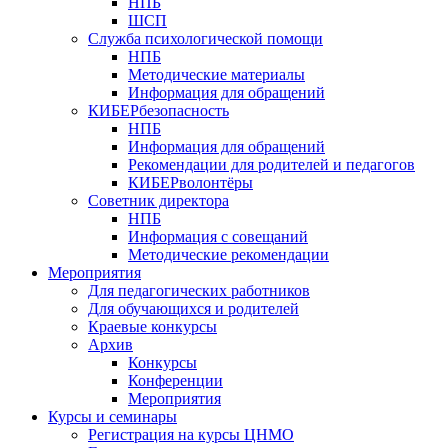
НПБ
ШСП
Служба психологической помощи
НПБ
Методические материалы
Информация для обращений
КИБЕРбезопасность
НПБ
Информация для обращений
Рекомендации для родителей и педагогов
КИБЕРволонтёры
Советник директора
НПБ
Информация с совещаний
Методические рекомендации
Мероприятия
Для педагогических работников
Для обучающихся и родителей
Краевые конкурсы
Архив
Конкурсы
Конференции
Мероприятия
Курсы и семинары
Регистрация на курсы ЦНМО