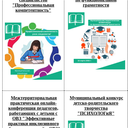
"Профессиональная
грамотности
компетентность"
Межтерриториальная
Муниципальный конкурс
практическая онлайн-
детско-родительского
конференция педагогов,
творчества
работающих с детьми с
"ПСИХОЛОГиЯ"
ОВЗ "Эффективные
практики инклюзивного