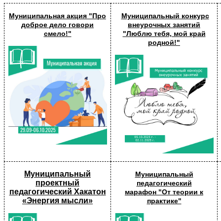
Муниципальная акция "Про
Муниципальный конкурс
доброе дело говори
внеурочных занятий
смело!"
"Люблю тебя, мой край
родной!"
Муниципальный
Муниципальный
проектный
педагогический
педагогический Хакатон
марафон
"От теории к
«Энергия мысли»
практике"