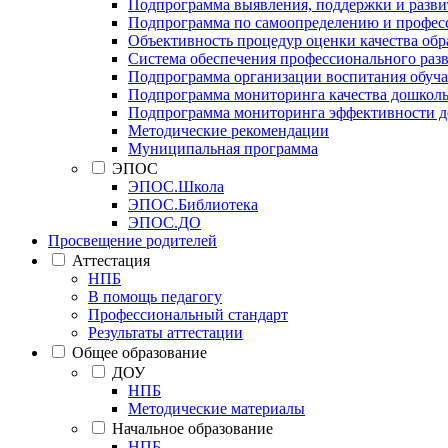
Подпрограмма выявления, поддержки и развит
Подпрограмма по самоопределению и профес
Объективность процедур оценки качества об
Система обеспечения профессионального раз
Подпрограмма организации воспитания обуч
Подпрограмма мониторинга качества дошколь
Подпрограмма мониторинга эффективности де
Методические рекомендации
Муниципальная программа
ЭПОС
ЭПОС.Школа
ЭПОС.Библиотека
ЭПОС.ДО
Просвещение родителей
Аттестация
НПБ
В помощь педагогу
Профессиональный стандарт
Результаты аттестации
Общее образование
ДОУ
НПБ
Методические материалы
Начальное образование
НПБ