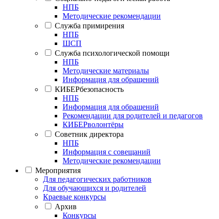
НПБ
Методические рекомендации
Служба примирения
НПБ
ШСП
Служба психологической помощи
НПБ
Методические материалы
Информация для обращений
КИБЕРбезопасность
НПБ
Информация для обращений
Рекомендации для родителей и педагогов
КИБЕРволонтёры
Советник директора
НПБ
Информация с совещаний
Методические рекомендации
Мероприятия
Для педагогических работников
Для обучающихся и родителей
Краевые конкурсы
Архив
Конкурсы