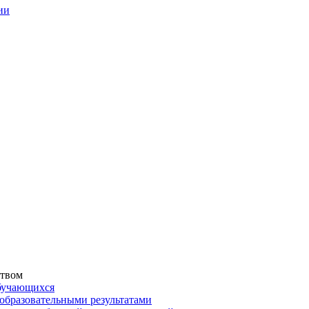
ии
ством
обучающихся
образовательными результатами