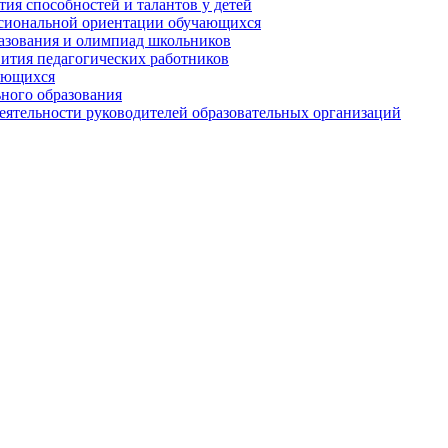
ия способностей и талантов у детей
сиональной ориентации обучающихся
разования и олимпиад школьников
вития педагогических работников
ающихся
ного образования
ятельности руководителей образовательных организаций