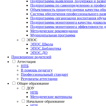
Подпрограмма выявления, поддержки и развит
Подпрограмма по самоопределению и профес
Объективность процедур оценки качества об
Система обеспечения профессионального раз
Подпрограмма организации воспитания обуч
Подпрограмма мониторинга качества дошколь
Подпрограмма мониторинга эффективности де
Методические рекомендации
Муниципальная программа
ЭПОС
ЭПОС.Школа
ЭПОС.Библиотека
ЭПОС.ДО
Просвещение родителей
Аттестация
НПБ
В помощь педагогу
Профессиональный стандарт
Результаты аттестации
Общее образование
ДОУ
НПБ
Методические материалы
Начальное образование
НПБ