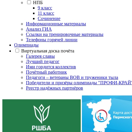
НПБ
9 класс
11 класс
Сочинение
Информационные материалы
Анализ ГИА
Ссылки на тренировочные материалы
Телефоны горячей линии
Олимпиады
Виртуальная доска почёта
Галерея славы
Лучший педагог
Ими гордится коллектив
Почётный работник
Педагоги – ветераны ВОВ и труженики тыла
Победители и призёры олимпиады "ПРОФИ-КРАЙ
Реестр надёжных партнёров