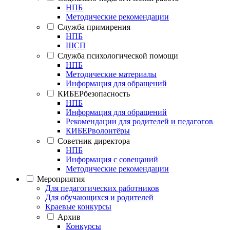
НПБ
Методические рекомендации
Служба примирения
НПБ
ШСП
Служба психологической помощи
НПБ
Методические материалы
Информация для обращений
КИБЕРбезопасность
НПБ
Информация для обращений
Рекомендации для родителей и педагогов
КИБЕРволонтёры
Советник директора
НПБ
Информация с совещаний
Методические рекомендации
Мероприятия
Для педагогических работников
Для обучающихся и родителей
Краевые конкурсы
Архив
Конкурсы