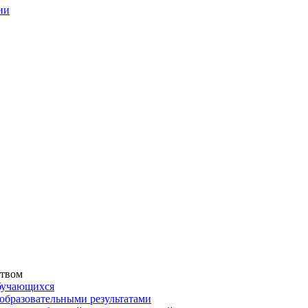
ии
ством
обучающихся
образовательными результатами