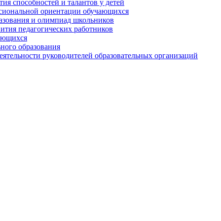
ия способностей и талантов у детей
сиональной ориентации обучающихся
разования и олимпиад школьников
вития педагогических работников
ающихся
ного образования
ятельности руководителей образовательных организаций