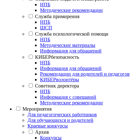
НПБ
Методические рекомендации
Служба примирения
НПБ
ШСП
Служба психологической помощи
НПБ
Методические материалы
Информация для обращений
КИБЕРбезопасность
НПБ
Информация для обращений
Рекомендации для родителей и педагогов
КИБЕРволонтёры
Советник директора
НПБ
Информация с совещаний
Методические рекомендации
Мероприятия
Для педагогических работников
Для обучающихся и родителей
Краевые конкурсы
Архив
Конкурсы