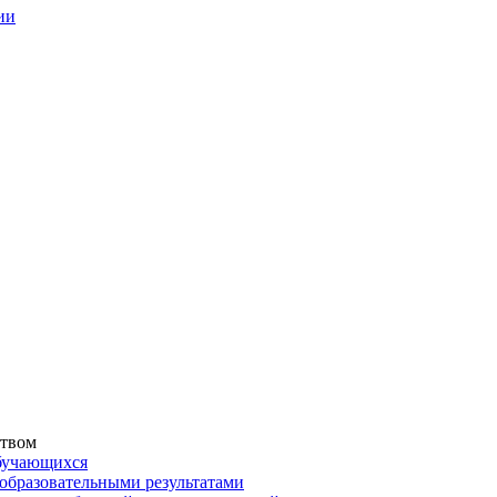
ии
ством
обучающихся
образовательными результатами