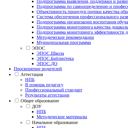
Подпрограмма выявления, поддержки и развит
Подпрограмма по самоопределению и профес
Объективность процедур оценки качества об
Система обеспечения профессионального раз
Подпрограмма организации воспитания обуч
Подпрограмма мониторинга качества дошколь
Подпрограмма мониторинга эффективности де
Методические рекомендации
Муниципальная программа
ЭПОС
ЭПОС.Школа
ЭПОС.Библиотека
ЭПОС.ДО
Просвещение родителей
Аттестация
НПБ
В помощь педагогу
Профессиональный стандарт
Результаты аттестации
Общее образование
ДОУ
НПБ
Методические материалы
Начальное образование
НПБ