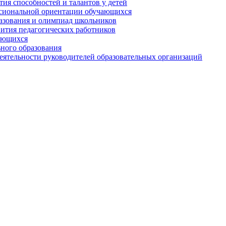
ия способностей и талантов у детей
сиональной ориентации обучающихся
разования и олимпиад школьников
вития педагогических работников
ающихся
ного образования
ятельности руководителей образовательных организаций