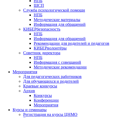
НПБ
ШСП
Служба психологической помощи
НПБ
Методические материалы
Информация для обращений
КИБЕРбезопасность
НПБ
Информация для обращений
Рекомендации для родителей и педагогов
КИБЕРволонтёры
Советник директора
НПБ
Информация с совещаний
Методические рекомендации
Мероприятия
Для педагогических работников
Для обучающихся и родителей
Краевые конкурсы
Архив
Конкурсы
Конференции
Мероприятия
Курсы и семинары
Регистрация на курсы ЦНМО