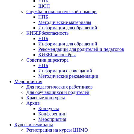
НПБ
ШСП
Служба психологической помощи
НПБ
Методические материалы
Информация для обращений
КИБЕРбезопасность
НПБ
Информация для обращений
Рекомендации для родителей и педагогов
КИБЕРволонтёры
Советник директора
НПБ
Информация с совещаний
Методические рекомендации
Мероприятия
Для педагогических работников
Для обучающихся и родителей
Краевые конкурсы
Архив
Конкурсы
Конференции
Мероприятия
Курсы и семинары
Регистрация на курсы ЦНМО