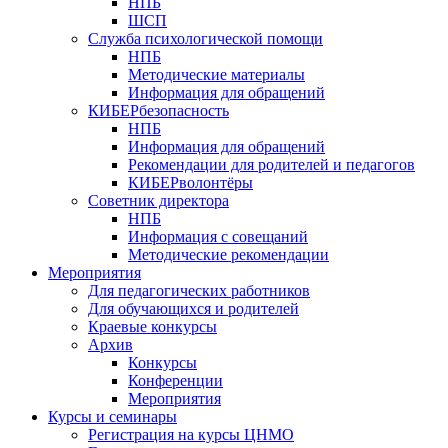
НПБ
ШСП
Служба психологической помощи
НПБ
Методические материалы
Информация для обращений
КИБЕРбезопасность
НПБ
Информация для обращений
Рекомендации для родителей и педагогов
КИБЕРволонтёры
Советник директора
НПБ
Информация с совещаний
Методические рекомендации
Мероприятия
Для педагогических работников
Для обучающихся и родителей
Краевые конкурсы
Архив
Конкурсы
Конференции
Мероприятия
Курсы и семинары
Регистрация на курсы ЦНМО