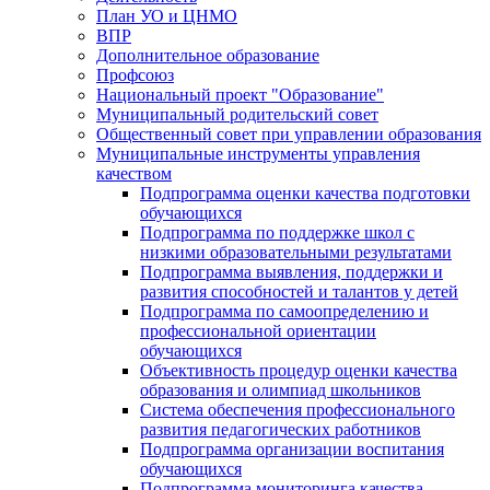
План УО и ЦНМО
ВПР
Дополнительное образование
Профсоюз
Национальный проект "Образование"
Муниципальный родительский совет
Общественный совет при управлении образования
Муниципальные инструменты управления
качеством
Подпрограмма оценки качества подготовки
обучающихся
Подпрограмма по поддержке школ с
низкими образовательными результатами
Подпрограмма выявления, поддержки и
развития способностей и талантов у детей
Подпрограмма по самоопределению и
профессиональной ориентации
обучающихся
Объективность процедур оценки качества
образования и олимпиад школьников
Система обеспечения профессионального
развития педагогических работников
Подпрограмма организации воспитания
обучающихся
Подпрограмма мониторинга качества