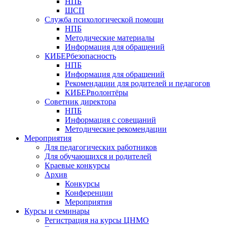
НПБ
ШСП
Служба психологической помощи
НПБ
Методические материалы
Информация для обращений
КИБЕРбезопасность
НПБ
Информация для обращений
Рекомендации для родителей и педагогов
КИБЕРволонтёры
Советник директора
НПБ
Информация с совещаний
Методические рекомендации
Мероприятия
Для педагогических работников
Для обучающихся и родителей
Краевые конкурсы
Архив
Конкурсы
Конференции
Мероприятия
Курсы и семинары
Регистрация на курсы ЦНМО