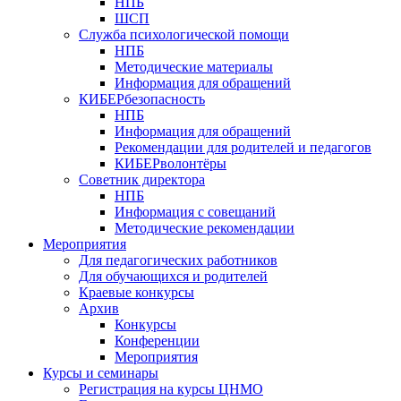
НПБ
ШСП
Служба психологической помощи
НПБ
Методические материалы
Информация для обращений
КИБЕРбезопасность
НПБ
Информация для обращений
Рекомендации для родителей и педагогов
КИБЕРволонтёры
Советник директора
НПБ
Информация с совещаний
Методические рекомендации
Мероприятия
Для педагогических работников
Для обучающихся и родителей
Краевые конкурсы
Архив
Конкурсы
Конференции
Мероприятия
Курсы и семинары
Регистрация на курсы ЦНМО