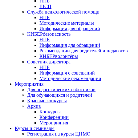
НПБ
ШСП
Служба психологической помощи
НПБ
Методические материалы
Информация для обращений
КИБЕРбезопасность
НПБ
Информация для обращений
Рекомендации для родителей и педагогов
КИБЕРволонтёры
Советник директора
НПБ
Информация с совещаний
Методические рекомендации
Мероприятия
Для педагогических работников
Для обучающихся и родителей
Краевые конкурсы
Архив
Конкурсы
Конференции
Мероприятия
Курсы и семинары
Регистрация на курсы ЦНМО