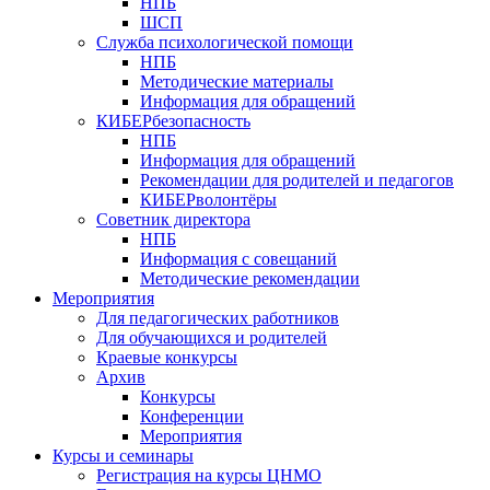
НПБ
ШСП
Служба психологической помощи
НПБ
Методические материалы
Информация для обращений
КИБЕРбезопасность
НПБ
Информация для обращений
Рекомендации для родителей и педагогов
КИБЕРволонтёры
Советник директора
НПБ
Информация с совещаний
Методические рекомендации
Мероприятия
Для педагогических работников
Для обучающихся и родителей
Краевые конкурсы
Архив
Конкурсы
Конференции
Мероприятия
Курсы и семинары
Регистрация на курсы ЦНМО