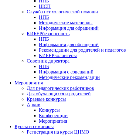
НПБ
ШСП
Служба психологической помощи
НПБ
Методические материалы
Информация для обращений
КИБЕРбезопасность
НПБ
Информация для обращений
Рекомендации для родителей и педагогов
КИБЕРволонтёры
Советник директора
НПБ
Информация с совещаний
Методические рекомендации
Мероприятия
Для педагогических работников
Для обучающихся и родителей
Краевые конкурсы
Архив
Конкурсы
Конференции
Мероприятия
Курсы и семинары
Регистрация на курсы ЦНМО