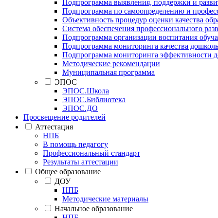
Подпрограмма выявления, поддержки и развит
Подпрограмма по самоопределению и профес
Объективность процедур оценки качества об
Система обеспечения профессионального раз
Подпрограмма организации воспитания обуч
Подпрограмма мониторинга качества дошколь
Подпрограмма мониторинга эффективности де
Методические рекомендации
Муниципальная программа
ЭПОС
ЭПОС.Школа
ЭПОС.Библиотека
ЭПОС.ДО
Просвещение родителей
Аттестация
НПБ
В помощь педагогу
Профессиональный стандарт
Результаты аттестации
Общее образование
ДОУ
НПБ
Методические материалы
Начальное образование
НПБ