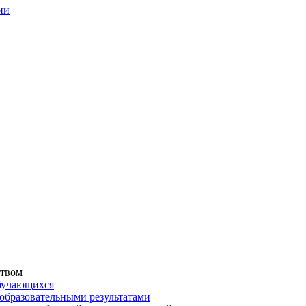
ии
ством
обучающихся
образовательными результатами