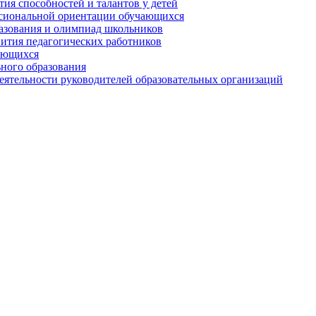
ия способностей и талантов у детей
сиональной ориентации обучающихся
разования и олимпиад школьников
вития педагогических работников
ающихся
ного образования
ятельности руководителей образовательных организаций