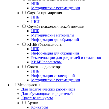
НПБ
Методические рекомендации
Служба примирения
НПБ
ШСП
Служба психологической помощи
НПБ
Методические материалы
Информация для обращений
КИБЕРбезопасность
НПБ
Информация для обращений
Рекомендации для родителей и педагогов
КИБЕРволонтёры
Советник директора
НПБ
Информация с совещаний
Методические рекомендации
Мероприятия
Для педагогических работников
Для обучающихся и родителей
Краевые конкурсы
Архив
Конкурсы