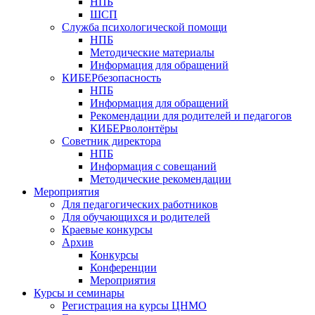
НПБ
ШСП
Служба психологической помощи
НПБ
Методические материалы
Информация для обращений
КИБЕРбезопасность
НПБ
Информация для обращений
Рекомендации для родителей и педагогов
КИБЕРволонтёры
Советник директора
НПБ
Информация с совещаний
Методические рекомендации
Мероприятия
Для педагогических работников
Для обучающихся и родителей
Краевые конкурсы
Архив
Конкурсы
Конференции
Мероприятия
Курсы и семинары
Регистрация на курсы ЦНМО