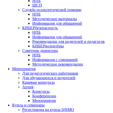
НПБ
ШСП
Служба психологической помощи
НПБ
Методические материалы
Информация для обращений
КИБЕРбезопасность
НПБ
Информация для обращений
Рекомендации для родителей и педагогов
КИБЕРволонтёры
Советник директора
НПБ
Информация с совещаний
Методические рекомендации
Мероприятия
Для педагогических работников
Для обучающихся и родителей
Краевые конкурсы
Архив
Конкурсы
Конференции
Мероприятия
Курсы и семинары
Регистрация на курсы ЦНМО