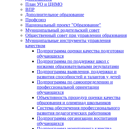
План УО и ЦНМО
ВПР
Дополнительное образование
Профсоюз
Национальный проект "Образование"
Муниципальный родительский совет
Общественный совет при управлении образования
Муниципальные инструменты управления
качеством
Подпрограмма оценки качества подготовки
обучающихся
Подпрограмма по поддержке школ с
низкими образовательными результатами
Подпрограмма выявления, поддержки и
развития способностей и талантов у детей
Подпрограмма по самоопределению и
профессиональной ориентации
обучающихся
Объективность процедур оценки качества
образования и олимпиад школьников
Система обеспечения профессионального
развития педагогических работников
Подпрограмма организации воспитания
обучающихся
Подпрограмма мониторинга качества