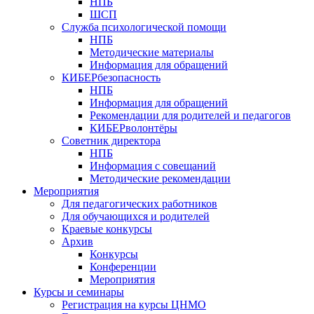
НПБ
ШСП
Служба психологической помощи
НПБ
Методические материалы
Информация для обращений
КИБЕРбезопасность
НПБ
Информация для обращений
Рекомендации для родителей и педагогов
КИБЕРволонтёры
Советник директора
НПБ
Информация с совещаний
Методические рекомендации
Мероприятия
Для педагогических работников
Для обучающихся и родителей
Краевые конкурсы
Архив
Конкурсы
Конференции
Мероприятия
Курсы и семинары
Регистрация на курсы ЦНМО